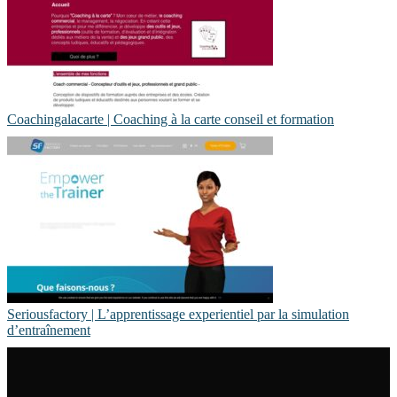
Coachin­gala­car­te | Coaching à la carte conseil et formation
Se­riousfactory | L’appren­tis­sa­ge ex­pe­rien­tiel par la simulation
d’entraîne­ment