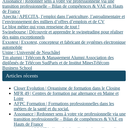
Assonance | Redonner sens à votre vie professionnelle via une
transition professionnelle – Bilan de compétences & VAE en Hauts
de France
Apecita | APECITA, l’emploi dans l’agriculture, l’ag­roalimen­tai­re et
l’en­viron­ne­ment des milliers d’offres d’emplois et de CV
Le blog métier qui vous renseigne de tout !
Swingbourse | Découvrir et apprendre le swingtrading pour réaliser
des gains ex­ception­nels
Exxotest | Exxotest, concepteur et fabricant de systèmes electroni­que
automobile
Unine | Université de Neuchâtel
Tm alumni | Télécom & Management Alumni Association des
diplômés de Télécom SudParis et de Institut MinesTélécom
Business School
Articles récents
Closer Evolution | Organisme de formation dans le Closing
MFR 49 | Centres de formation par alternance en Maine et
Loire
AFPC Formation | Formations professionnelles dans les
métiers de la santé et du social.
Assonance | Redonner sens à votre vie professionnelle via une
transition professionnelle – Bilan de compétences & VAE en
Hauts de France